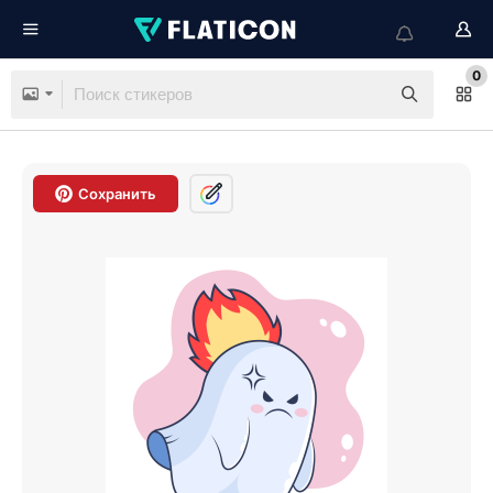
0
Сохранить