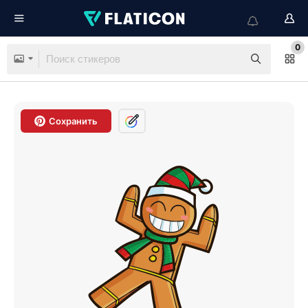
0
Сохранить