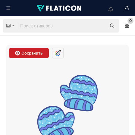
0
Сохранить