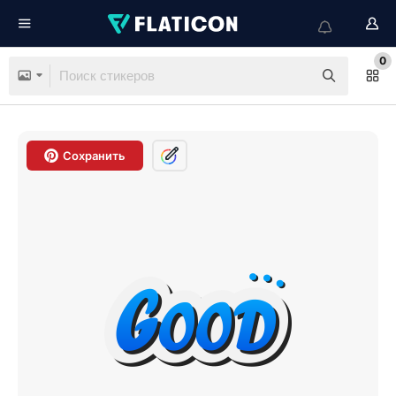
0
Сохранить