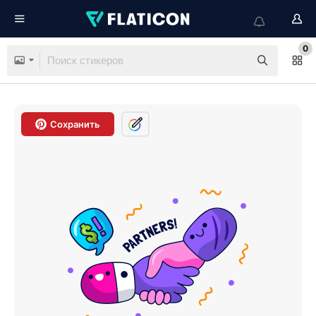
0
Сохранить