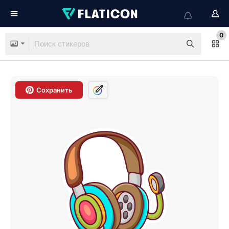
0
Сохранить