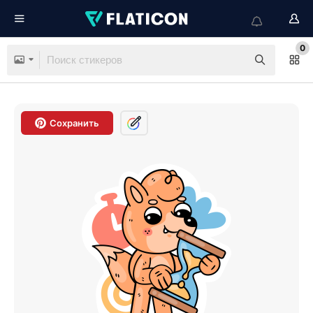
0
Сохранить