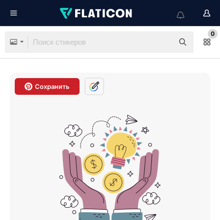
0
Сохранить