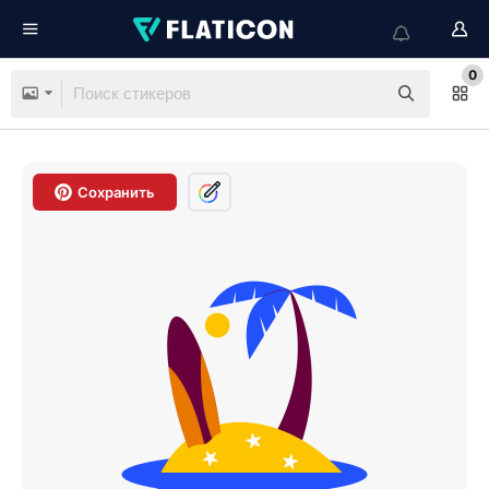
0
Сохранить