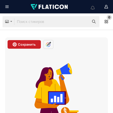
0
Сохранить