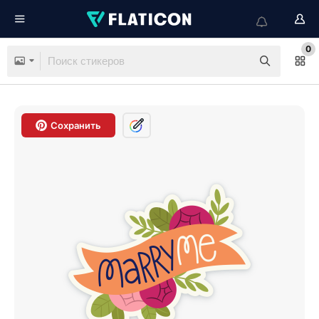
0
Сохранить