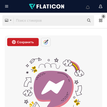
0
Сохранить