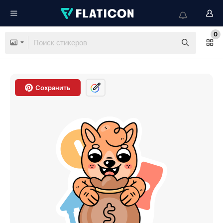
0
Сохранить