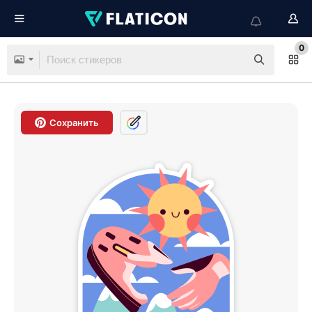
0
Сохранить