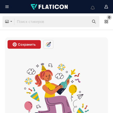
0
Сохранить