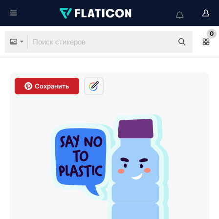
0
Сохранить