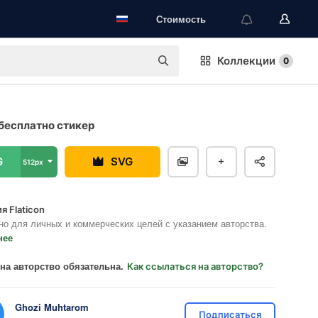
Стоимость
Коллекции
0
 бесплатно стикер
G
SVG
512px
я Flaticon
но для личных и коммерческих целей с указанием авторства.
нее
на авторство обязательна.
Как ссылаться на авторство?
Ghozi Muhtarom
Подписаться