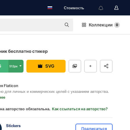
Стоимость
Коллекции
0
ик бесплатно стикер
G
SVG
512px
я Flaticon
но для личных и коммерческих целей с указанием авторства.
нее
на авторство обязательна.
Как ссылаться на авторство?
Stickers
Подписаться