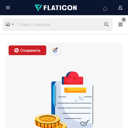
0
Сохранить