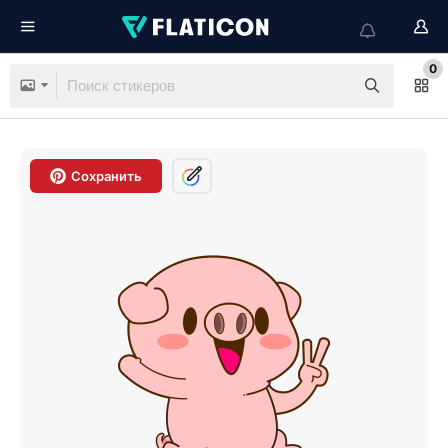
0
Сохранить