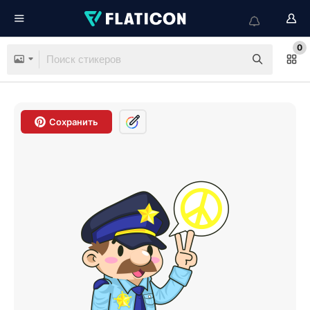
0
Сохранить