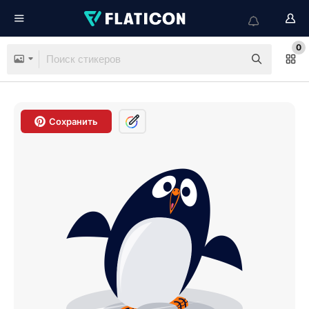
0
Сохранить