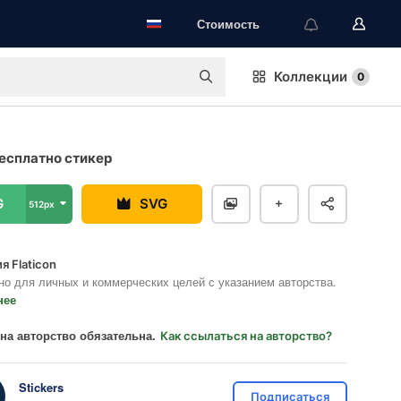
Стоимость
Коллекции
0
есплатно стикер
G
SVG
512px
я Flaticon
но для личных и коммерческих целей с указанием авторства.
нее
на авторство обязательна.
Как ссылаться на авторство?
Stickers
Подписаться