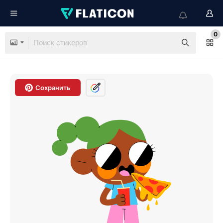
0
Сохранить