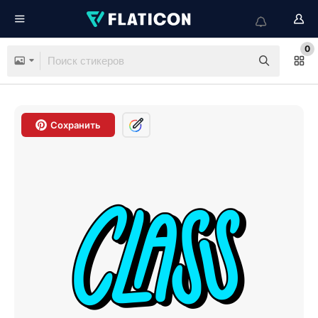
0
Сохранить