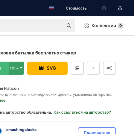
Стоимость
Коллекции
0
ковая бутылка бесплатно стикер
G
SVG
512px
я Flaticon
но для личных и коммерческих целей с указанием авторства.
нее
на авторство обязательна.
Как ссылаться на авторство?
smashingstocks
Подписаться