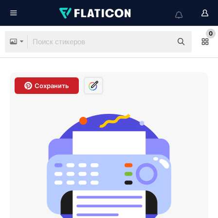
0
Сохранить