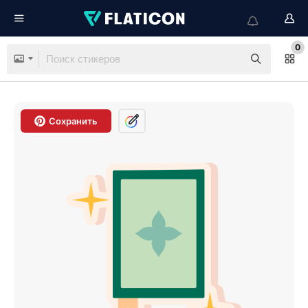
0
Сохранить