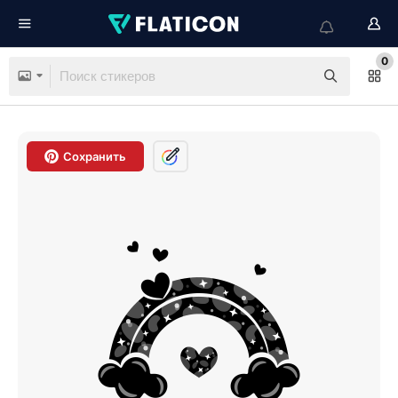
0
Сохранить