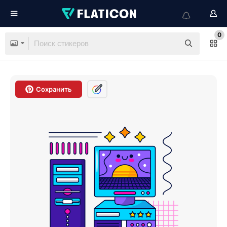
0
Сохранить