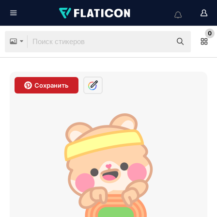
0
Сохранить