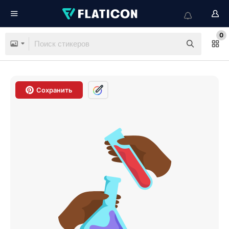
0
Сохранить