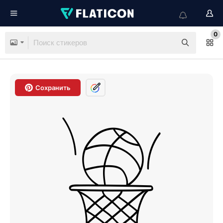
0
Сохранить