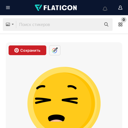
0
Сохранить