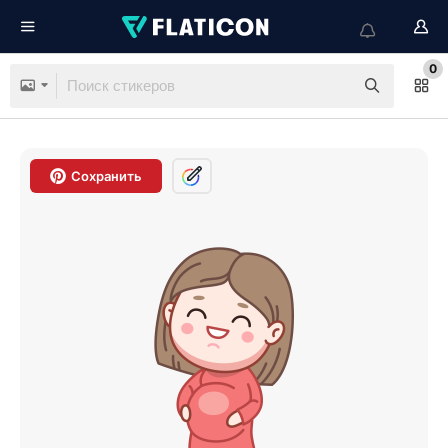
0
Сохранить