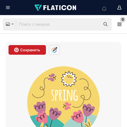
0
Сохранить