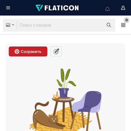
0
Сохранить