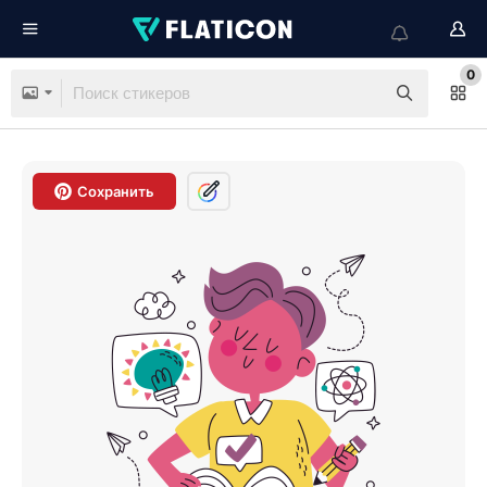
0
Сохранить