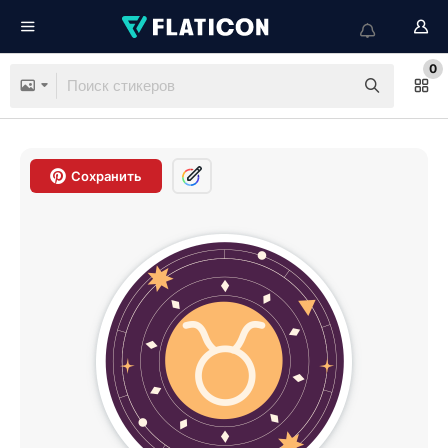
0
Сохранить