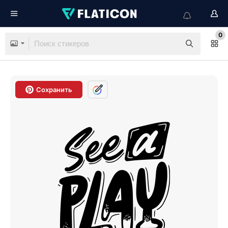
0
Сохранить