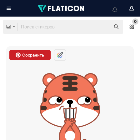
0
Сохранить