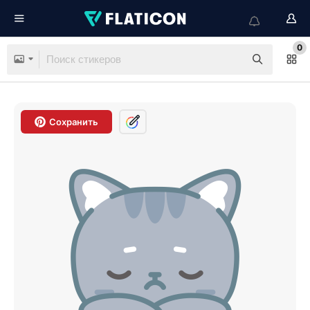
0
Сохранить