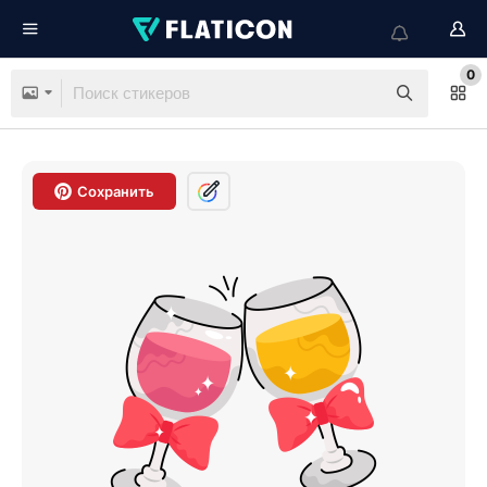
0
Сохранить