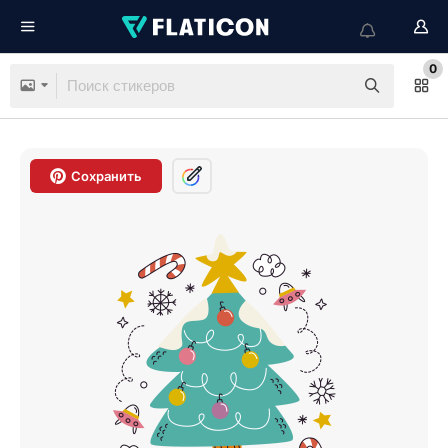
0
Сохранить