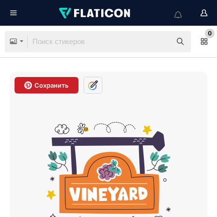
0
Сохранить