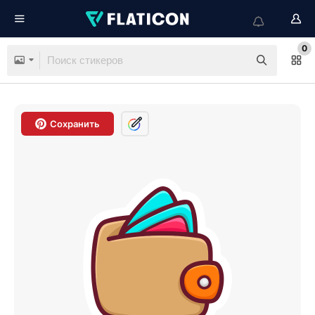
0
Сохранить