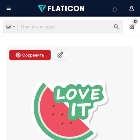
0
Сохранить