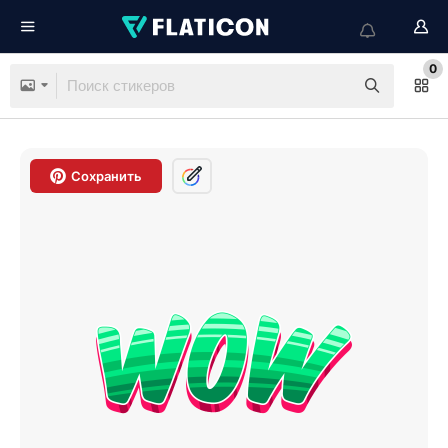
0
Сохранить