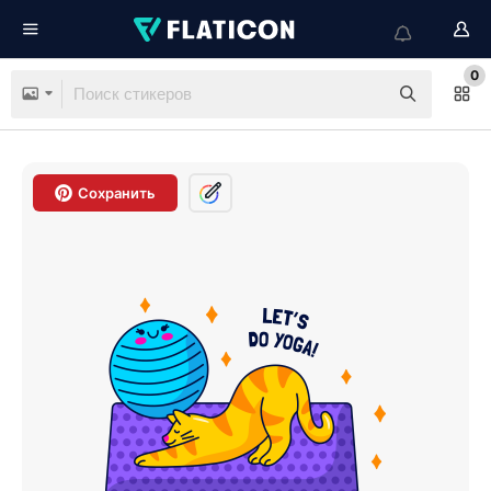
0
Сохранить