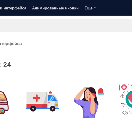
и интерфейса
Анимированные иконки
Еще
нтерфейса
:
24